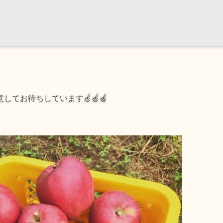
てお待ちしています🍎🍎🍎